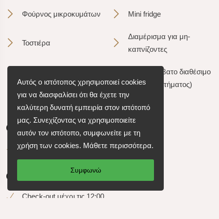
Φούρνος μικροκυμάτων
Mini fridge
Διαμέρισμα για μη-
Τοστιέρα
καπνίζοντες
Τα κατοικίδια δεν
Παρκοκρέβατο διαθέσιμο
Αυτός ο ιστότοπος χρησιμοποιεί cookies
επιτρέπονται
(κατόπιν αιτήματος)
για να διασφαλίσει ότι θα έχετε την
καλύτερη δυνατή εμπειρία στον ιστότοπό
μας. Συνεχίζοντας να χρησιμοποιείτε
Check-in
αυτόν τον ιστότοπο, συμφωνείτε με τη
χρήση των cookies.
Μάθετε περισσότερα
.
Check-in από τις 16:00
Συμφωνώ
Check-out
Check-out μέχρι τις 12:00