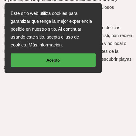
hermosos frescos. Su pequeño museo alberga valiosos
Este sitio web utiliza cookies para
relicarios e iconos Eclesiásticos.
garantizar que tenga la mejor experiencia
Los amantes de la gastronomía podrán disfrutar de delicias
posible en nuestro sitio. Al continuar
locales como salchicha de Mykonos, louza, kopanisti, pan recién
usando este sitio, acepta el uso de
horneado y dulces tradicionales, acompañados de vino local o
cookies.
Más información
.
raki. Los senderos cercanos permiten a los amantes de la
naturaleza caminar por paisajes mediterráneos, descubrir playas
Acepto
apartadas y disfrutar de vistas únicas del Egeo.
Ya sea que busque paz, tradición o experiencias auténticas, Ano
Mera es una joya escondida que captura el verdadero espíritu de
Mykonos.