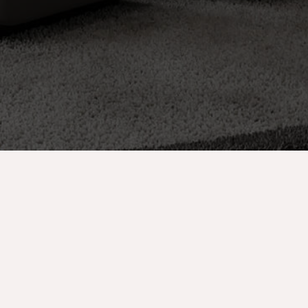
Contacto
A
Ano Mera, 84600, Mykonos, Grecia
E
Número de Registro:1263149
A