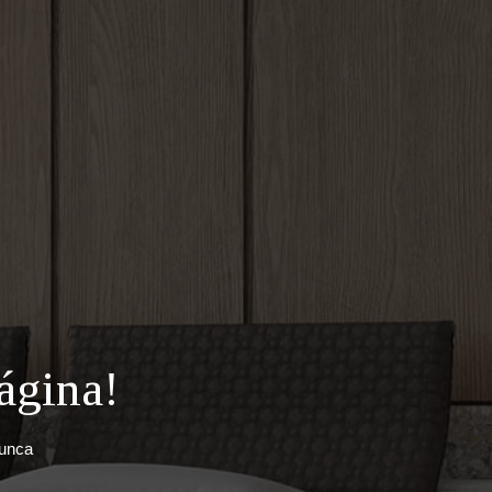
ágina!
nunca