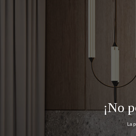
¡No p
La p