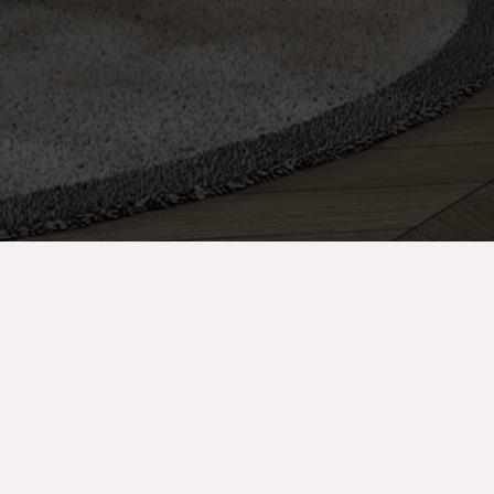
partamentos & Suites
studio Estándar
Estudio Deluxe
partamento de 1 Dormitorio