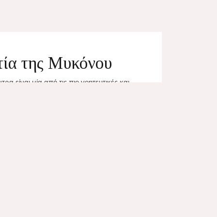
τία της Μυκόνου
ρα είναι μία από τις πιο γοητευτικές και
Μυκόνου. Βρίσκεται ανάμεσα στο Κάστρο
νωστή για τα πολύχρωμα σπίτια της που
σα, με ξύλινες βεράντες να αιωρούνται
αδική αρχιτεκτονική της, που συνδυάζει
κα στοιχεία, δημιουργεί μία ατμόσφαιρα
ΕΡΑ