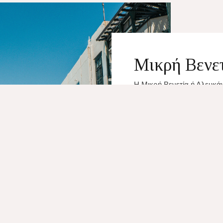
Μικρή Βενε
Η Μικρή Βενετία ή Αλευκάντ
ρομαντικές περιοχές της 
και τη Σκάρπα και είναι γ
χτίστηκαν πάνω στη θάλασ
πάνω από τα κύματα. Η μον
κυκλαδίτικα και βενετσιάνι
μοναδική στην Ελλάδα.
ΔΙΑΒΑΣΤΕ ΠΕΡΙΣΣΟΤ