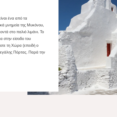
ίναι ένα από τα
ικά μνημεία της Μυκόνου,
οντά στο παλιό λιμάνι. Το
α στην είσοδο του
τε τη Χώρα (επειδή ο
 μεγάλης Πόρτας. Παρά την