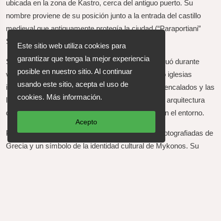
ubicada en la zona de Kastro, cerca del antiguo puerto. Su
nombre proviene de su posición junto a la entrada del castillo
medieval que antiguamente protegía la ciudad (“Paraportiani”
Significa “junto a la puerta”).
Este sitio web utiliza cookies para
garantizar que tenga la mejor experiencia
Su construcción comenzó en el siglo XIV y continuó durante
posible en nuestro sitio. Al continuar
varios siglos, creando un complejo único de cinco iglesias
usando este sitio, acepta el uso de
interconectadas. Su forma asimétrica, los muros encalados y las
cookies.
Más información
.
líneas suaves son un ejemplo característico de la arquitectura
cicládica, admirada por su sencillez y armonía con el entorno.
Acepto
Panagia Paraportiani es una de las iglesias más fotografiadas de
Grecia y un símbolo de la identidad cultural de Mykonos. Su
brillante silueta blanca, combinada con el azul profundo del Egeo,
encarna la belleza atemporal de las Cícladas y es una visita
imprescindible para quienes desean descubrir la Historia Y el
patrimonio de la isla.